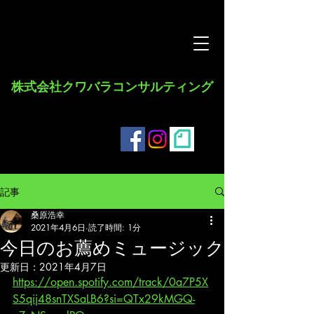
​株式会社クワバラコンサルティング
記事
桑原浩幸
2021年4月6日
読了時間: 1分
今日のお薦めミュージック
更新日：
2021年4月7日
https://open.spotify.com/track/0a7P5X
S5qij48snTXSaLB6?si=QTx29kMGQ-