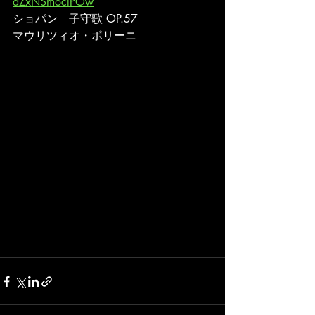
aZxNSmoclPOw
ショパン　子守歌 OP.57
マウリツィオ・ポリーニ