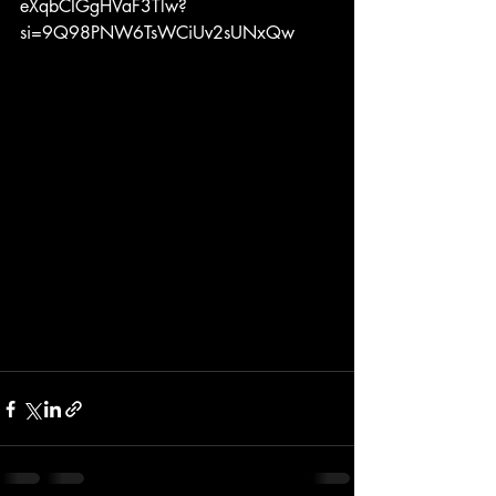
eXqbCIGgHVaF3Tlw?
si=9Q98PNW6TsWCiUv2sUNxQw