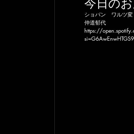
今日のお
ショパン　ワルツ変
仲道郁代
https://open.spot
si=G6AwEnwHTGS