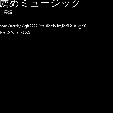
薦めミュージック
ト長調
ify.com/track/7gRQQDpOISFNimJSBDOGgP?
9hrG3N1ChQA