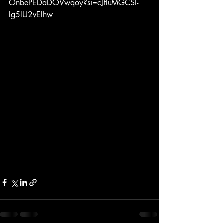
OnbePEDaDOVwqoy?si=cJtluMGCSI-
lg5lU2vElhw