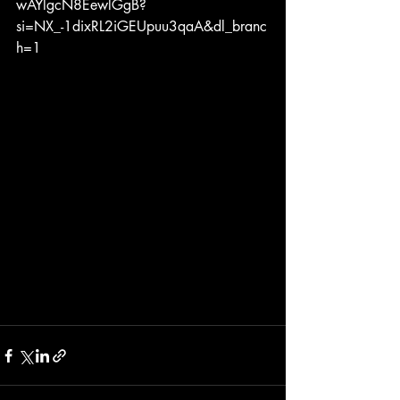
wAYlgcN8EewlGgB?
si=NX_-1dixRL2iGEUpuu3qaA&dl_branc
h=1