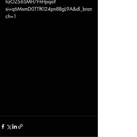
hzOZ56SMH7FhHpqa?
si=q6MxmD0TTfKI24pn8BgL9A&dl_bran
ch=1