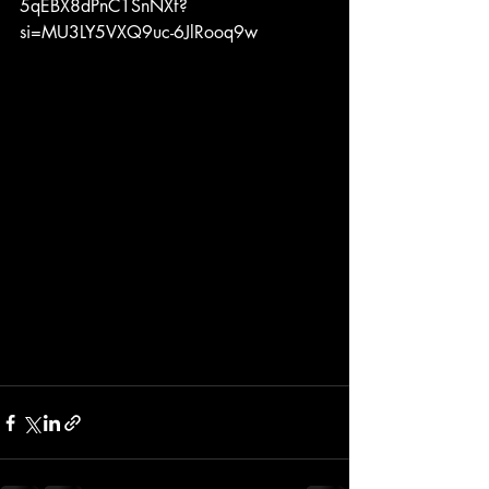
5qEBX8dPnC1SnNXf?
si=MU3LY5VXQ9uc-6JlRooq9w