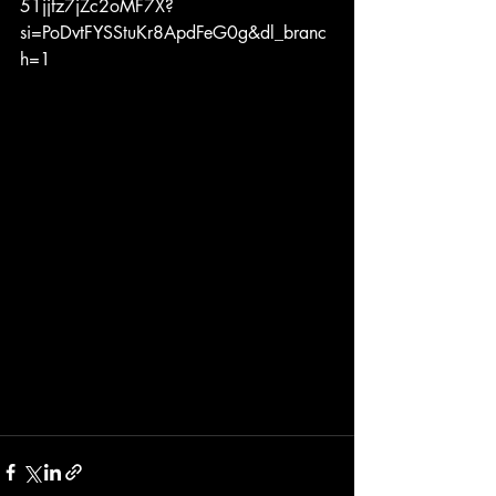
51jjfz7jZc2oMF7X?
si=PoDvtFYSStuKr8ApdFeG0g&dl_branc
h=1