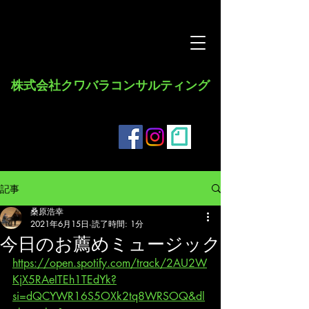
​株式会社クワバラコンサルティング
記事
桑原浩幸
2021年6月15日
読了時間: 1分
今日のお薦めミュージック
https://open.spotify.com/track/2AU2W
KjX5RAeITEh1TEdYk?
si=dQCYWR16S5OXk2tq8WRSOQ&dl