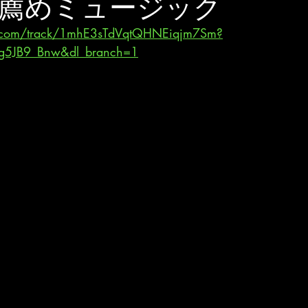
薦めミュージック
fy.com/track/1mhE3sTdVqtQHNEiqjm7Sm?
g5JB9_Bnw&dl_branch=1