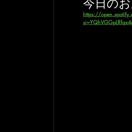
今日のお
https://open.spoti
si=YQhVGGpLRfqx4