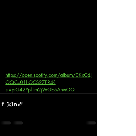
https://open.spotify.com/album/0KxCdJ
OCtCc01hOCS27PR4?
si=piG42YplTm2jWGE5AnviOQ