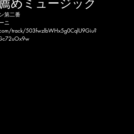
薦めミュージック
ン第二番
ーニ
fy.com/track/503fwzlbWHx5g0CqlU9Giu?
6Gc72uOx9w