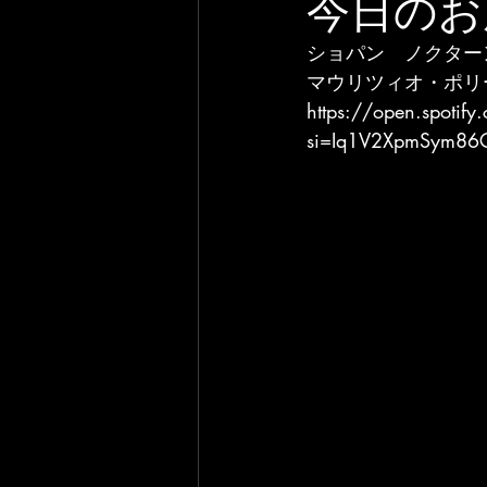
今日のお
ショパン　ノクター
マウリツィオ・ポリ
https://open.spoti
si=Iq1V2XpmSym8